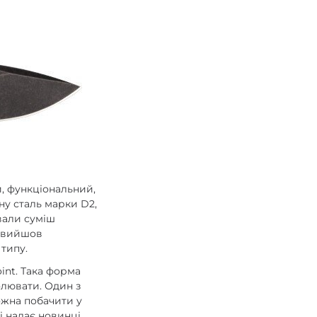
, функціональний,
ну сталь марки D2,
вали суміш
і вийшов
типу.
int. Така форма
колювати. Один з
ожна побачити у
бі надає новинці