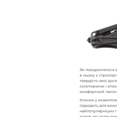
Як повідомлялося 
в ньому є стропорі
твердість якої до
склотканини і епок
комфортний тактичн
Клинок у екземпля
підходить для викон
найпопулярніших пр
ножів, які позиціо