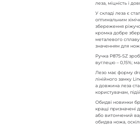
леза, міцність і дов
У складі леза є ст
оптимальним хімічн
збереження ріжучої
кромка добре збері
металевого сплаву
значенням для ножо
Ручка P875-SZ зроб
вуглецю – 0,15%; ма
Лезо має форму drop
лінійного замку Lin
а довжина леза ста
користувачам, піді
Обидві новинки бре
кращі призначені д
або витончений вар
обидва ножа, оскіл