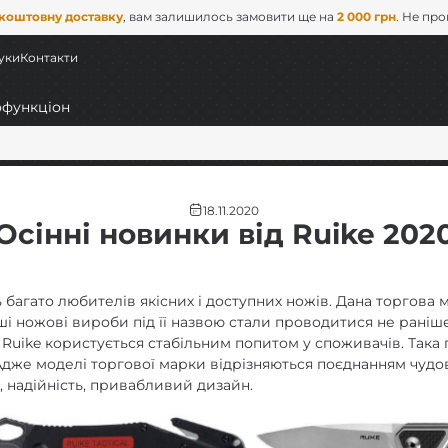
коштовну доставку
, вам залишилось замовити ще на
2 000 грн
. Не пр
уки
Контакти
18.11.2020
Осінні новинки від Ruike 202
 багато любителів якісних і доступних ножів. Дана торгова 
ші ножові вироби під її назвою стали проводитися не раніше, 
я Ruike користується стабільним попитом у споживачів. Така
ні
 Адже моделі торгової марки відрізняються поєднанням чудо
, надійність, привабливий дизайн.
C)