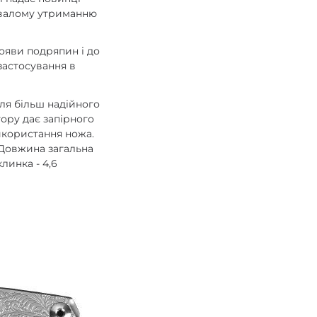
ривалому утриманню
появи подряпин і до
застосування в
для більш надійного
гору дає запірного
використання ножа.
. Довжина загальна
линка - 4,6