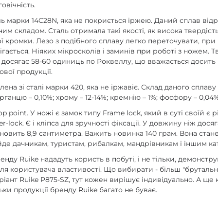
говічність.
аль марки 14C28N, яка не покриється іржею. Даний сплав відр
им складом. Сталь отримала такі якості, як висока твердість
 кромки. Лезо з подібного сплаву легко переточувати, при
гається. Ніяких мікросколів і заминів при роботі з ножем. Т
 досягає 58-60 одиниць по Роквеллу, що вважається досить
вої продукції.
лена зі сталі марки 420, яка не іржавіє. Склад даного сплаву
рганцю – 0,10%; хрому – 12-14%; кремнію – 1%; фосфору – 0,04%;
 point. У ножі є замок типу Frame lock, який в суті своїй є
er-lock. Є і кліпса для зручності фіксації. У довжину ніж дося
новить 8,9 сантиметра. Важить новинка 140 грам. Вона стане
йде дачникам, туристам, рибалкам, мандрівникам і іншим кат
нду Ruike нададуть користь в побуті, і не тільки, демонстр
ля користувача властивості. Що вибирати - більш "брутальн
іант Ruike P875-SZ, тут кожен вирішує індивідуально. А щ
ьки продукції бренду Ruike багато не буває.