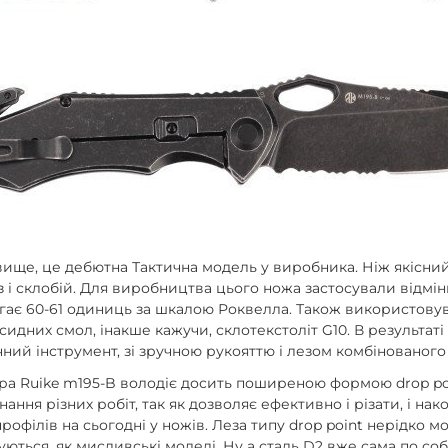
вище, це дебютна Тактична модель у виробника. Ніж якісний
з і склобій. Для виробництва цього ножа застосували відмін
сягає 60-61 одиниць за шкалою Роквелла. Також використову
сидних смол, інакше кажучи, склотекстоліт G10. В результат
ий інструмент, зі зручною рукояттю і лезом комбінованого 
ра Ruike m195-B володіє досить поширеною формою drop po
ання різних робіт, так як дозволяє ефективно і різати, і на
офілів на сьогодні у ножів. Леза типу drop point нерідко м
нуються, як мисливські моделі. Ну а сталь D2 вже сама по со