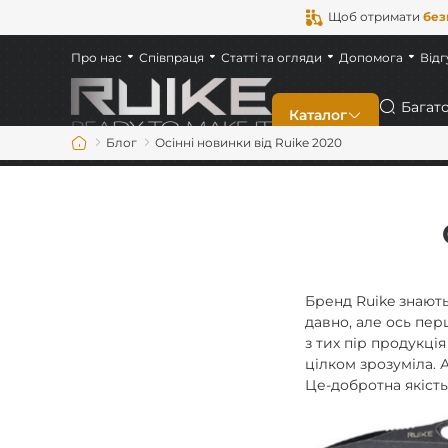
Щоб отримати
без
Про нас
Співпраця
Статті та огляди
Допомога
Відг
Пошук
Каталог
Блог
Осінні новинки від Ruike 2020
Новинки
Складані
Фіксовані
Бренд Ruike знають
давно, але ось пер
з тих пір продукці
Багатофункціональ
цілком зрозуміла.
Це-добротна якість
На кожен день (ED