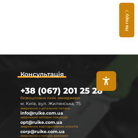
На гору
Консультація
+38 (067) 201 25 28
безкоштовна лінія, менеджери
м. Київ, вул. Жилянська, 75
звернення з загальних питань
info@ruike.com.ua
звернення оптових покупців
opt@ruike.com.ua
звернення корпоративних клієнтів
corp@ruike.com.ua
звернення з питань реклами