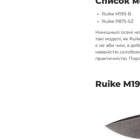
Список м
Ruike M195-B
Ruike P875-SZ
Нинішньої осені н
такі моделі, як Rui
є не аби чим, а де
наявністю склобою
практичністю. Пора
Ruike M1