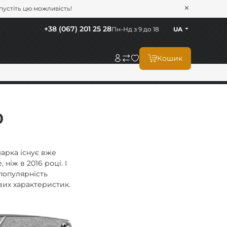
опустіть цю можливість!
+38 (067) 201 25 28
Пн-Нд з 9 до 18
UA
Кошик
0
марка існує вже
ніж в 2016 році. І
 популярність
вих характеристик.