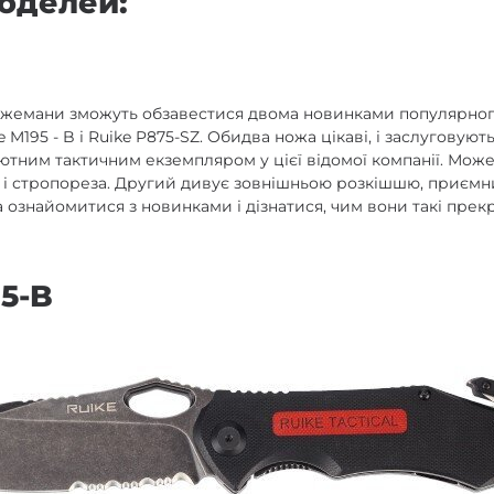
оделей:
ожемани зможуть обзавестися двома новинками популярного
ke M195 - B і Ruike P875-SZ. Обидва ножа цікаві, і заслуговую
бютним тактичним екземпляром у цієї відомої компанії. Мож
 і стропореза. Другий дивує зовнішньою розкішшю, приємн
 ознайомитися з новинками і дізнатися, чим вони такі прекр
95-B