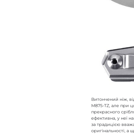
Витончений ніж, в
M875-TZ, але при ць
прекрасного срібл
ефективна, у неї н
за традицією вважа
оригінальності, а 