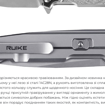
ідрізняється красивою гравіюванням. За дизайном новинка 
ому у неї лезо зі сталі 14C28N, а рукоять виготовлена зі спл
ястого кольору служить для щоденного носіння. Це складна
а ручці присутній гравірування у вигляді орнаменту з жим
ється символом добрих побажань. Ніж гідно оцінять естети
ще він порадує поєднанням таких якостей, як компактність, в