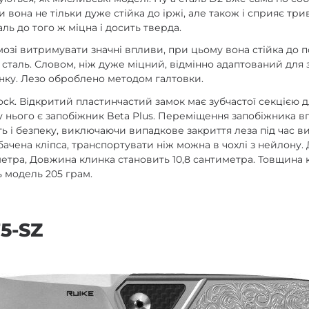
ки вона не тільки дуже стійка до іржі, але також і сприяє т
аль до того ж міцна і досить тверда.
мозі витримувати значні впливи, при цьому вона стійка до 
є сталь. Словом, ніж дуже міцний, відмінно адаптований для 
нку. Лезо оброблено методом галтовки.
lock. Відкритий пластинчастий замок має зубчастої секцією 
у нього є запобіжник Beta Plus. Переміщення запобіжника в
ть і безпеку, виключаючи випадкове закриття леза під час 
бачена кліпса, транспортувати ніж можна в чохлі з нейлону
метра, Довжина клинка становить 10,8 сантиметра. Товщина к
ь модель 205 грам.
5-SZ