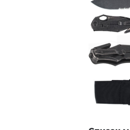
Тактичні
Для захисників
Кишенькові
Мисливські
Туристичні
Рибальські