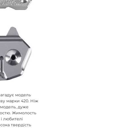
нагадує модель
аву марки 420. Ніж
 модель, дуже
олостю. Жимолость
 і любителі
исока твердість