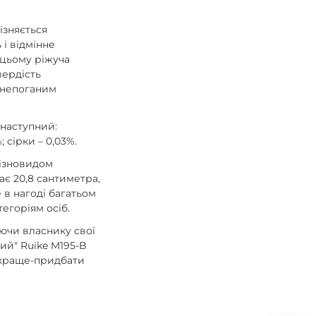
ізняється
 і відмінне
 цьому ріжуча
вердість
 непоганим
 наступний:
 сірки – 0,03%.
 різновидом
гає 20,8 сантиметра,
 в нагоді багатьом
егоріям осіб.
уючи власнику свої
ий" Ruike M195-B
е краще-придбати