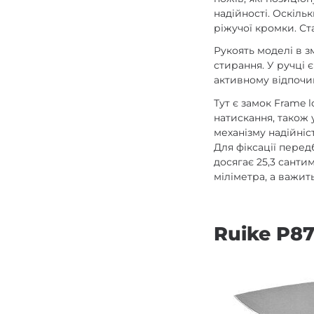
надійності. Оскіль
ріжучої кромки. Ст
Рукоять моделі в з
стирання. У ручці 
активному відпочи
Тут є замок Frame 
натискання, також 
механізму надійніс
Для фіксації перед
досягає 25,3 санти
міліметра, а важит
Ruike P87