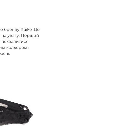
 бренду Ruike. Це
ть на увагу. Перший
е похвалитися
им кольором і
асні.