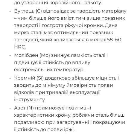
до утворення корозійного нальоту.
Вуглець (C) відповідає за твердість матеріалу
– чим більше його вміст, тим вище показник
твердості і гострота ріжучої кромки. Дана
марка сталі має оптимальний показник
твердості, який коливається в межах 58–60
HRC.
Молібден (Mo) знижує ламкість сталі і
підвищує її стійкість до впливу
екстремальних температур.
Кремній (Si) додатково збільшує міцність і
зводить до мінімуму ймовірність появи
відколів при тривалій експлуатації
інструменту.
Азот (N) примножує позитивні
характеристики хрому, роблячи сталь більш
податливою при загартуванні і покращуючи
її стійкість до появи іржі.