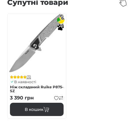
Супутні товари
6
6
(3)
В наявності
Ніж складаний Ruike P875-
SZ
3 390
грн
В кошик