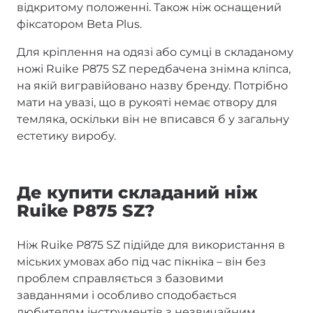
відкритому положенні. Також ніж оснащений
фіксатором Beta Plus.
Для кріплення на одязі або сумці в складаному
ножі Ruike P875 SZ передбачена знімна кліпса,
на якій вигравійовано назву бренду. Потрібно
мати на увазі, що в рукояті немає отвору для
темляка, оскільки він не вписався б у загальну
естетику виробу.
Де купити складаний ніж
Ruike P875 SZ?
Ніж Ruike P875 SZ підійде для використання в
міських умовах або під час пікніка – він без
проблем справляється з базовими
завданнями і особливо сподобається
любителям інструментів з незвичайним