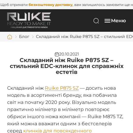
тримати
безкоштовну доставку
, вам залишилось замовити ще на
2 00
Меню
Блог
Складаний ніж Ruike P875 SZ – стильний ED
20.10.2021
Складаний ніж Ruike P875 SZ –
стильний EDC-клинок для справжніх
естетів
Складаний ніж
Ruike P875 SZ
— досить нова
модель в асортименті бренду, яка побачила
світ на початку 2020 року. Візуально модель
практично міліметр в міліметр повторює
обриси іншого ножа компанії — Ruike M875 TZ,
який можна вважати одним з бестселерів
серед
клинків для повсякденного