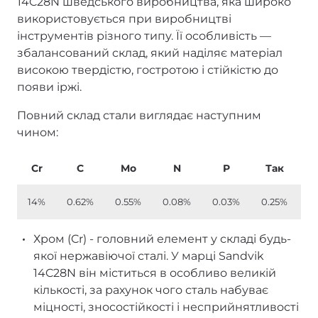
14C28N шведського виробництва, яка широко
використовується при виробництві
інструментів різного типу. Її особливість —
збалансований склад, який наділяє матеріал
високою твердістю, гостротою і стійкістю до
появи іржі.
Повний склад стали виглядає наступним
чином:
Cr
C
Mo
N
P
Так
14%
0.62%
0.55%
0.08%
0.03%
0.25%
0
Хром (Cr) - головний елемент у складі будь-
якої нержавіючої сталі. У марці Sandvik
14C28N він міститься в особливо великій
кількості, за рахунок чого сталь набуває
міцності, зносостійкості і несприйнятливості