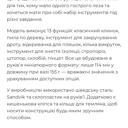
для тих, кому мало одного гострого леза та
хочеться мати при собі набір інструментів під
різні завдання.
Модель виконує 13 функцій: класичний клинок,
пила по дереву, інструмент для закручування
дроту, відкривачка для пляшок, кілька викруток,
інструмент для зняття ізоляції, стропоріз,
штопор, склобій, пінцет. Все це вбудоване в
руківʼя мініатюрного формату: лише 114 мм у
довжину при вазі 155 г — вражаючі значення з
урахуванням доступних опцій.
У виробництві використано шведську сталь
Sandvik та склопластик на руківʼї. Додатково є
кишенькова кліпса та кільце для темляка, щоб
носити конструкцію будь-яким зручним
способом.