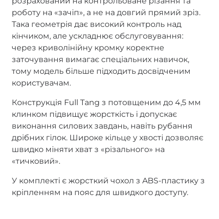
розрахований на контрольоване різання та
роботу на «зачіп», а не на довгий прямий зріз.
Така геометрія дає високий контроль над
кінчиком, але ускладнює обслуговування:
через криволінійну кромку коректне
заточування вимагає спеціальних навичок,
тому модель більше підходить досвідченим
користувачам.
Конструкція Full Tang з потовщеним до 4,5 мм
клинком підвищує жорсткість і допускає
виконання силових завдань, навіть рубання
дрібних гілок. Широке кільце у хвості дозволяє
швидко міняти хват з «різального» на
«тичковий».
У комплекті є жорсткий чохол з ABS-пластику з
кріпленням на пояс для швидкого доступу.