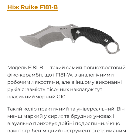
Ніж Ruike F181-B
Модель F181-B — такий самий повнохвостовий
фікс-керамбіт, що і F181-W, з аналогічними
робочими якостями, але в іншому виконанні
руківʼя: замість пісочних накладок тут
класичний чорний G10.
Такий колір практичний та універсальний. Він
менш маркий у сирих та брудних умовах і
візуально приховує дрібні подряпини. Якщо
вам потрібен міцний інструмент зі стриманим