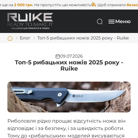
000 грн
. Не пропустіть цю можливість!
Щоб отримати
безкоштовну д
Меню
Блог
Топ-5 рибацьких ножів 2025 року - Ruike
09.07.2026
Топ-5 рибацьких ножів 2025 року -
Ruike
Риболовля рідко прощає відсутність ножа: він
відповідає і за безпеку, і за швидкість роботи.
Тому до «рибальських» моделей висуваються