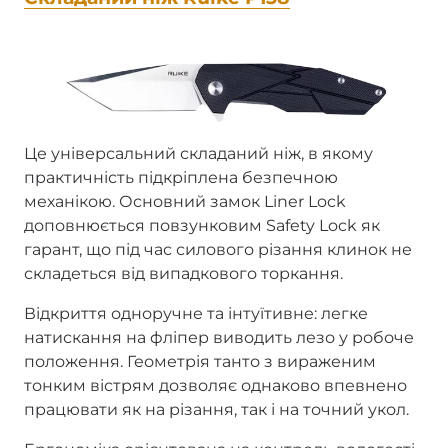
Це універсальний складаний ніж, в якому
практичність підкріплена безпечною
механікою. Основний замок Liner Lock
доповнюється повзунковим Safety Lock як
гарант, що під час силового різання клинок не
складеться від випадкового торкання.
Відкриття одноручне та інтуїтивне: легке
натискання на фліпер виводить лезо у робоче
положення. Геометрія танто з вираженим
тонким вістрям дозволяє однаково впевнено
працювати як на різання, так і на точний укол.