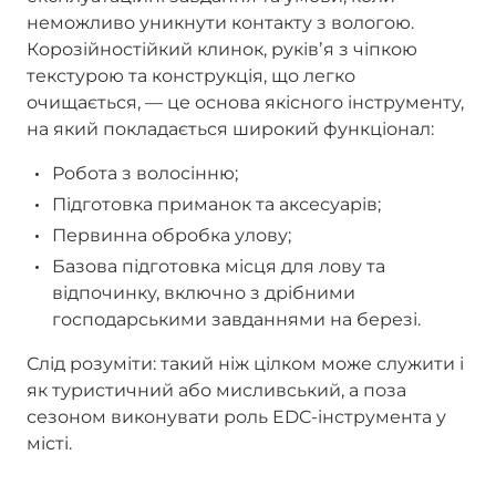
неможливо уникнути контакту з вологою.
Корозійностійкий клинок, руківʼя з чіпкою
текстурою та конструкція, що легко
очищається, — це основа якісного інструменту,
на який покладається широкий функціонал:
Робота з волосінню;
Підготовка приманок та аксесуарів;
Первинна обробка улову;
Базова підготовка місця для лову та
відпочинку, включно з дрібними
господарськими завданнями на березі.
Слід розуміти: такий ніж цілком може служити і
як туристичний або мисливський, а поза
сезоном виконувати роль EDC-інструмента у
місті.