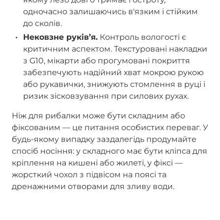
одночасно залишаючись в'язким і стійким
до сколів.
Нековзне руківʼя.
Контроль вологості є
критичним аспектом. Текстуровані накладки
з G10, мікарти або прогумовані покриття
забезпечують надійний хват мокрою рукою
або рукавички, знижують стомлення в руці і
ризик зісковзування при силових рухах.
Ніж для рибалки може бути складним або
фіксованим — це питання особистих переваг. У
будь-якому випадку заздалегідь продумайте
спосіб носіння: у складного має бути кліпса для
кріплення на кишені або жилеті, у фіксі —
жорсткий чохол з підвісом на поясі та
дренажними отворами для зливу води.