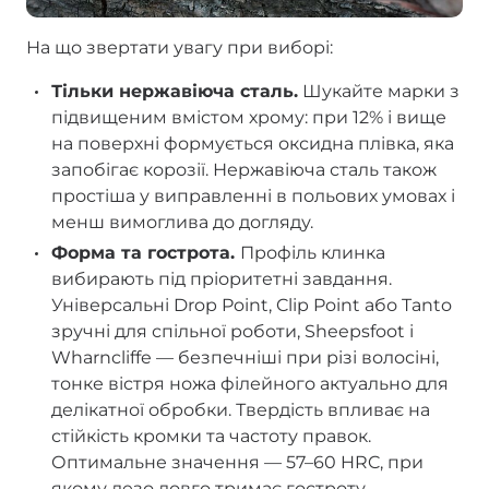
На що звертати увагу при виборі:
Тільки нержавіюча сталь.
Шукайте марки з
підвищеним вмістом хрому: при 12% і вище
на поверхні формується оксидна плівка, яка
запобігає корозії. Нержавіюча сталь також
простіша у виправленні в польових умовах і
менш вимоглива до догляду.
Форма та гострота.
Профіль клинка
вибирають під пріоритетні завдання.
Універсальні Drop Point, Clip Point або Tanto
зручні для спільної роботи, Sheepsfoot і
Wharncliffe — безпечніші при різі волосіні,
тонке вістря ножа філейного актуально для
делікатної обробки. Твердість впливає на
стійкість кромки та частоту правок.
Оптимальне значення — 57–60 HRC, при
якому лезо довго тримає гостроту,