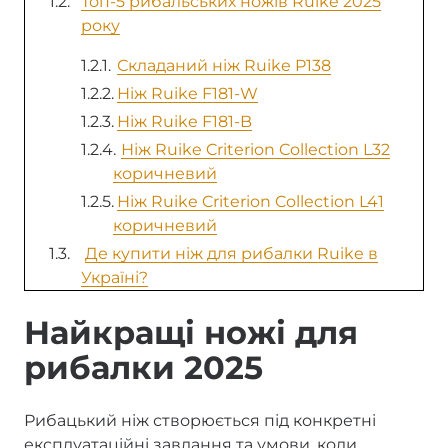
Топ-5 рибальських ножів Ruike 2025
року
Складаний ніж Ruike P138
Ніж Ruike F181-W
Ніж Ruike F181-B
Ніж Ruike Criterion Collection L32
коричневий
Ніж Ruike Criterion Collection L41
коричневий
Де купити ніж для рибалки Ruike в
Україні?
Найкращі ножі для
рибалки 2025
Рибацький ніж створюється під конкретні
експлуатаційні завдання та умови, коли