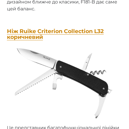
дизайном ближче до класики, F181-B дає саме
цей баланс.
Ніж Ruike Criterion Collection L32
коричневий
Це представник багатофункціональної лінійки