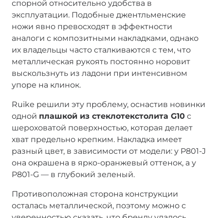
спорной относительно удобства в
эксплуатации. Подобные джентльменские
ножи явно превосходят в эффектности
аналоги с композитными накладками, однако
их владельцы часто сталкиваются с тем, что
металлическая рукоять постоянно норовит
выскользнуть из ладони при интенсивном
упоре на клинок.
Ruike решили эту проблему, оснастив новинки
одной
плашкой из стеклотекстолита G10
с
шероховатой поверхностью, которая делает
хват предельно крепким. Накладка имеет
разный цвет, в зависимости от модели: у P801-J
она окрашена в ярко-оранжевый оттенок, а у
P801-G — в глубокий зеленый.
Противоположная сторона конструкции
осталась металлической, поэтому можно с
уверенностью сказать, что бренду удалось