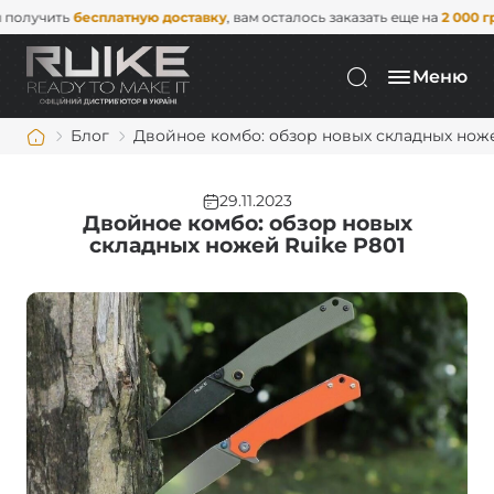
сплатную доставку
, вам осталось заказать еще на
2 000 грн
. Не упусти
Меню
Блог
Двойное комбо: обзор новых складных ноже
29.11.2023
Двойное комбо: обзор новых
складных ножей Ruike P801