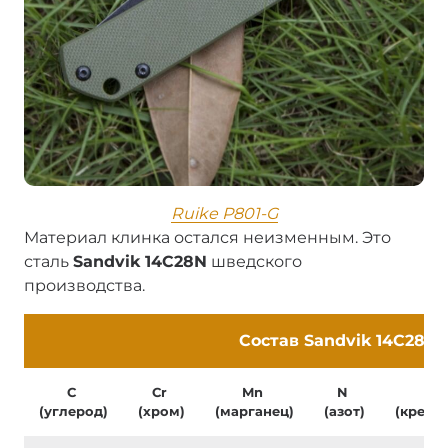
Ruike P801-G
Материал клинка остался неизменным. Это
сталь
Sandvik 14C28N
шведского
производства.
Состав Sandvik 14C28N
C
Cr
Mn
N
Si
(углерод)
(хром)
(марганец)
(азот)
(кремн