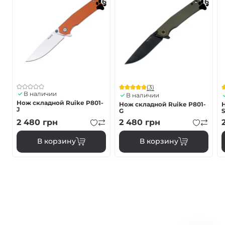
6
6
(3)
В наличии
В наличии
Нож складной Ruike P801-
Нож складной Ruike P801-
J
G
S
2 480
грн
2 480
грн
В корзину
В корзину