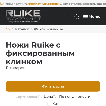
тобы получить
бесплатную доставку
, вам осталось заказать еще на
2 0
Меню
Каталог
Фиксированные
Ножи Ruike с
фиксированным
клинком
11 товаров
Фильтрация
Цена
По популярности
Сортировка:
Хит