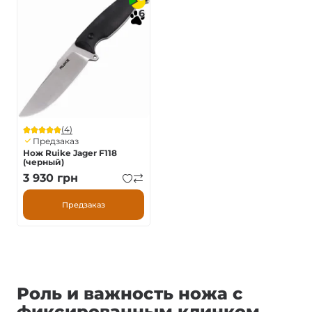
6
(4)
Предзаказ
Нож Ruike Jager F118
(черный)
3 930
грн
Предзаказ
Роль и важность ножа с
фиксированным клинком