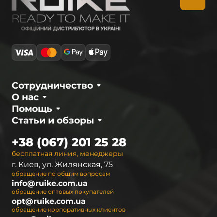
осуществлять различные задачи, важные как
для ежедневной жизни, так и для активного
отдыха. Его универсальность не заменима – с
ним проще справиться с многими задачами, а
иногда и вовсе невозможно обойтись без его
помощи.
Сотрудничество
Преимущества ножа с
фиксированным клинком
О нас
Помощь
Статьи и обзоры
Преимущества
Описание
+38 (067) 201 25 28
Прочность и
Ножи с фиксированным
бесплатная линия, менеджеры
надежность
клинком известны своей
г. Киев, ул. Жилянская, 75
прочностью и надежностью,
обращение по общим вопросам
обеспечивая стабильность в
info@ruike.com.ua
использовании.
обращение оптовых покупателей
opt@ruike.com.ua
обращение корпоративных клиентов
Удобство
Простота конструкции делает