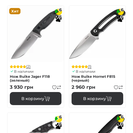
6
6
Хит
6
6
(2)
(1)
В наличии
В наличии
Нож Ruike Jager F118
Нож Ruike Hornet F815
(зеленый)
(черный)
3 930
грн
2 960
грн
В корзину
В корзину
6
6
6
6