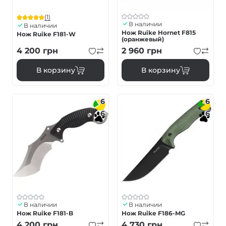
(1)
В наличии
В наличии
Нож Ruike Hornet F815
Нож Ruike F181-W
(оранжевый)
4 200
грн
2 960
грн
В корзину
В корзину
6
6
6
6
В наличии
В наличии
Нож Ruike F181-B
Нож Ruike F186-MG
4 200
грн
4 730
грн