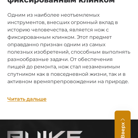
Одним из наиболее неотъемлемых
инструментов, внесших огромный вклад в
историю человечества, является нож с
фиксированным клинком. Этот предмет
оправданно признан одним из самых
полезных изобретений, способным выполнять
разнообразные задачи. От обеспечения
пищей до ремонта, нож стал незаменимым
спутником как в повседневной жизни, так и в
активном времяпрепровождении на природе.
Универсальные
Читать дальше
возможности ножа
Нож служит верным помощником в многих
Вверх
сферах. Он способен добыть и обработать
пищу, выполнять ремонтные работы и