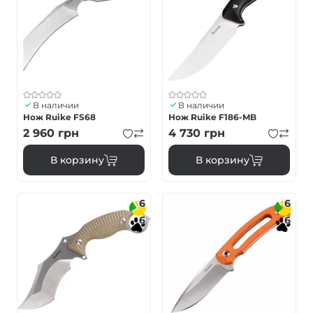
В наличии
В наличии
Нож Ruike FS68
Нож Ruike F186-MB
2 960
грн
4 730
грн
В корзину
В корзину
6
6
6
6