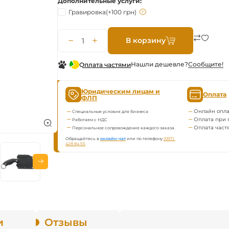
Дополнительные услуги
Гравировка
(+100 грн)
В корзину
Нашли дешевле?
Сообщите!
Оплата частями
Юридическим лицам и
Оплата
ФЛП
Онлайн опла
Специальные условия для бизнеса
Оплата при 
Работаем с НДС
Оплата част
Персональное сопровождение каждого заказа.
Обращайтесь в
онлайн-чат
или по телефону
(097) 
428 84 55
и
Отзывы