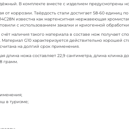
адёжный. В комплекте вместе с изделием предусмотрены н
ая от коррозии. Твёрдость стали достигает 58-60 единиц п
 14C28N известна как мартенситная нержавеющая хромистая
отовили с использованием закалки и криогенной обработки
а счёт наличия такого материала в составе нож получает с
. Материал G10 характеризуется действительно хорошей ст
ссчитана на долгий срок применения.
 длина ножа составляет 22,9 сантиметра, длина клинка дос
8 грамм.
рименения;
ош в туризме;
квеллу;