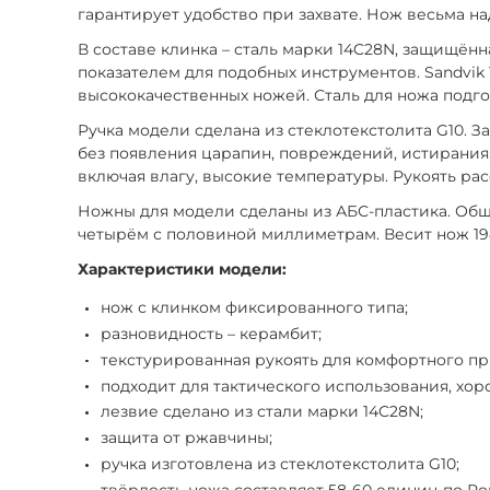
гарантирует удобство при захвате. Нож весьма н
В составе клинка – сталь марки 14C28N, защищённ
показателем для подобных инструментов. Sandvik
высококачественных ножей. Сталь для ножа подг
Ручка модели сделана из стеклотекстолита G10. З
без появления царапин, повреждений, истирания
включая влагу, высокие температуры. Рукоять ра
Ножны для модели сделаны из АБС-пластика. Общая
четырём с половиной миллиметрам. Весит нож 19
Характеристики модели:
нож с клинком фиксированного типа;
разновидность – керамбит;
текстурированная рукоять для комфортного п
подходит для тактического использования, хор
лезвие сделано из стали марки 14C28N;
защита от ржавчины;
ручка изготовлена из стеклотекстолита G10;
твёрдость ножа составляет 58-60 единиц по Ро