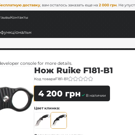
бесплатную доставку
, вам осталось заказать еще на
2 000 грн
. Не упус
тзывы
Контакты
veloper console for more details.
Нож Ruike F181-B1
Код товара
F181-B1
4 200
грн
В наличии
ьные
Цвет клинка
EDC)