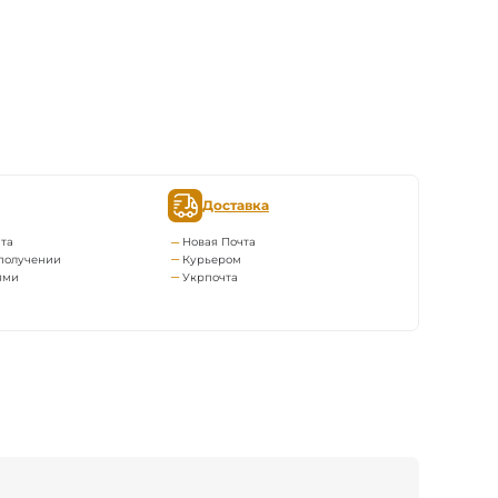
Доставка
та
Новая Почта
получении
Курьером
ями
Укрпочта