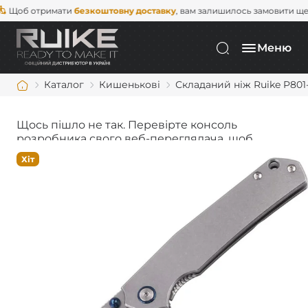
об отримати
безкоштовну доставку
, вам залишилось замовити ще на
Меню
Каталог
Кишенькові
Складаний ніж Ruike P801
Щось пішло не так. Перевірте консоль
розробника свого веб-переглядача, щоб
дізнатися більше.
Хіт