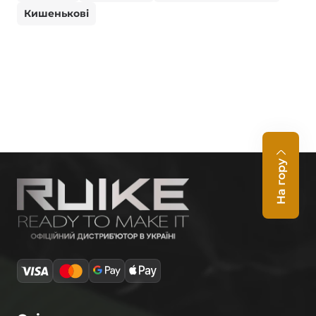
Кишенькові
На гору