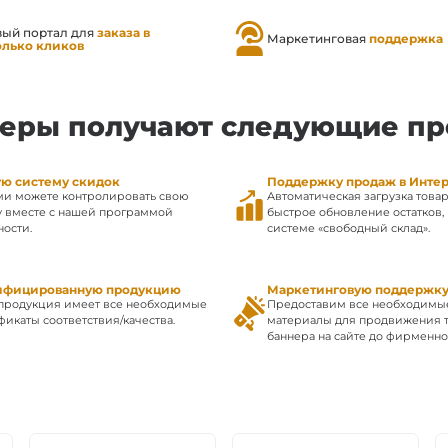
вый портал для
заказа в
Маркетинговая
поддержка
олько кликов
еры получают следующие п
ую систему скидок
Поддержку продаж в Инте
ми можете контролировать свою
Автоматическая загрузка товар
у вместе с нашей программой
быстрое обновление остатков, 
ности.
системе «свободный склад».
ифицированную продукцию
Маркетинговую поддержк
продукция имеет все необходимые
Предоставим все необходимы
фикаты соответствия/качества.
материалы для продвижения т
баннера на сайте до фирменног