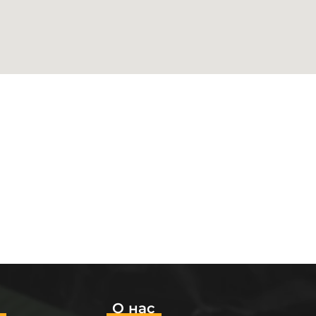
о
О нас