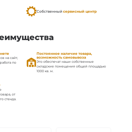
Собственный
сервисный центр
реимущества
рнете
Постоянное наличие товара,
возможность самовывоза
ов на сайт,
Это обеспечат наши собственные
работа по
складские помещения общей площадью
1000 кв. м.
у
е
овара, от
о стенда.