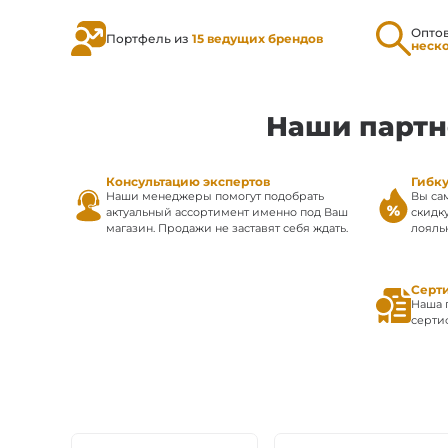
Опто
Портфель из
15 ведущих брендов
неск
Наши партн
Консультацию экспертов
Гибк
Наши менеджеры помогут подобрать
Вы са
актуальный ассортимент именно под Ваш
скидк
магазин. Продажи не заставят себя ждать.
лояль
Серт
Наша 
серти