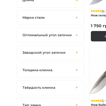
Длина
(6)
Нож скла
Марка стали
1 750
г
Оптимальный угол заточки
Заводской угол заточки
Толщина клинка
Твёрдость клинка
(1)
Тип замка
Нож Ruik