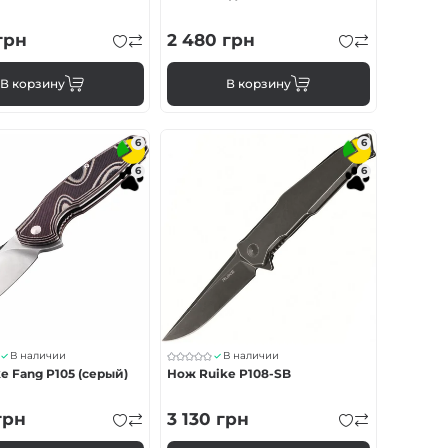
грн
2 480
грн
В корзину
В корзину
6
6
6
6
В наличии
В наличии
e Fang P105 (серый)
Нож Ruike P108-SB
грн
3 130
грн