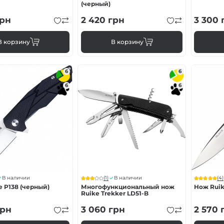
(черный)
рн
2 420
грн
3 300
В корзину
В корзину
6
6
6
6
(1)
(4)
В наличии
В наличии
 P138 (черный)
Многофункциональный нож
Нож Ruik
Ruike Trekker LD51-B
рн
3 060
грн
2 570