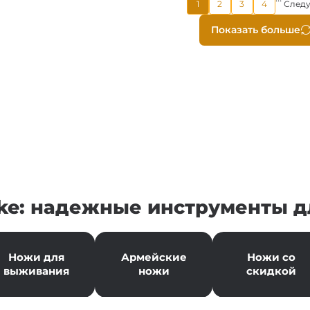
1
2
3
4
След
Страница
Страница
Страница
страница
Нумера
Показать больше
страни
ke: надежные инструменты д
Ножи для
Армейские
Ножи со
выживания
ножи
скидкой