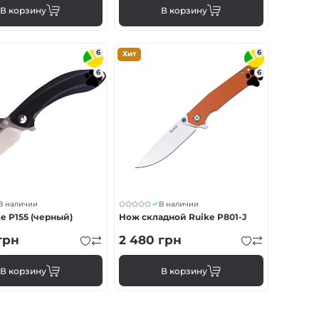
В корзину
В корзину
6
6
Хит
6
6
В наличии
В наличии
e P155 (черный)
Нож складной Ruike P801-J
грн
2 480
грн
В корзину
В корзину