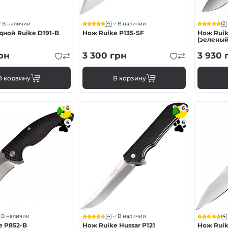
(4)
(2)
В наличии
В наличии
дной Ruike D191-B
Нож Ruike P135-SF
Нож Ruik
(зеленый
рн
3 300
грн
3 930
В корзину
В корзину
6
6
6
6
(4)
(4)
В наличии
В наличии
e P852-B
Нож Ruike Hussar Р121
Нож Ruik