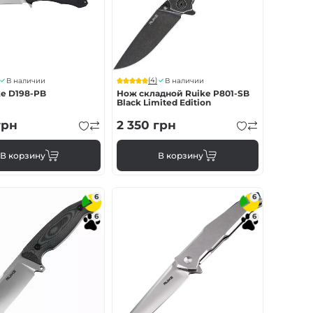
(4)
В наличии
В наличии
e D198-PB
Нож складной Ruike P801-SB
Black Limited Edition
рн
2 350
грн
В корзину
В корзину
6
6
6
6