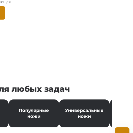
ующая
Следующая
страница
ция
ц
ля любых задач
Популярные
Универсальные
Но
ножи
ножи