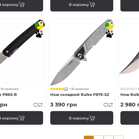
В корзину
В корзину
6
6
6
6
(3)
В наличии
В наличии
e P865-B
Нож складной Ruike P875-SZ
Нож Ruik
рн
3 390
грн
2 980
В корзину
В корзину
…
Текущая