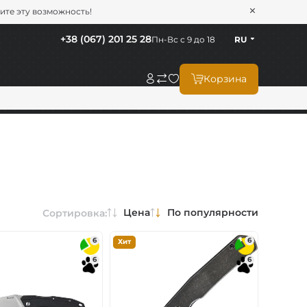
тите эту возможность!
+38 (067) 201 25 28
Пн-Вс с 9 до 18
RU
Корзина
Цена
По популярности
Сортировка:
6
6
Хит
6
6