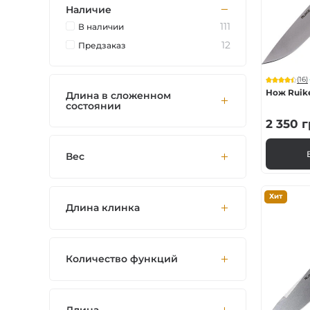
Наличие
Тактические
111
В наличии
12
Предзаказ
Для защитников
(16)
Карманные
Нож Ruik
Длина в сложенном
состоянии
2 350
г
Охотничьи
Вес
Туристические
Хит
Длина клинка
Рыболовные
Количество функций