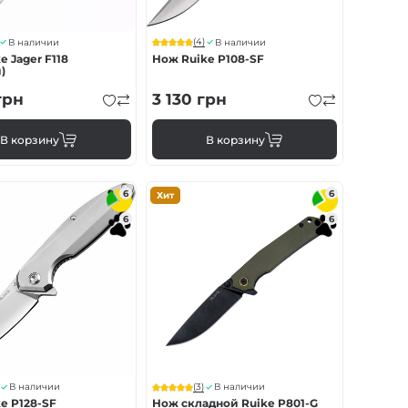
(4)
В наличии
В наличии
e Jager F118
Нож Ruike P108-SF
)
грн
3 130
грн
В корзину
В корзину
6
6
Хит
6
6
(3)
В наличии
В наличии
e P128-SF
Нож складной Ruike P801-G