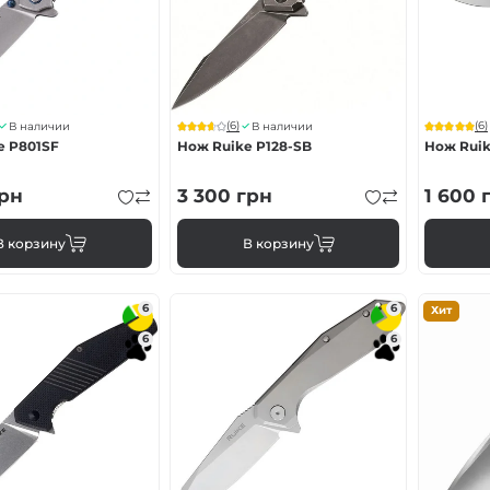
(6)
(6)
В наличии
В наличии
e P801SF
Нож Ruike P128-SB
Нож Ruik
рн
3 300
грн
1 600
г
В корзину
В корзину
6
6
Хит
6
6