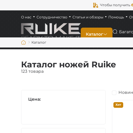
Чтобы получить
О нас
Сотрудничество
Статьи и обзоры
Помощь
О
Поиск
Каталог
Каталог
Новинки
Каталог ножей Ruike
Складные
123 товара
Фиксированные
Новин
Цена:
Многофункционал
Хит
На каждый день (