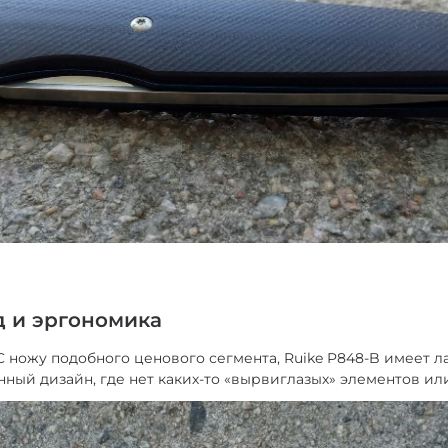
 и эргономика
C ножу подобного ценового сегмента, Ruike P848-B имеет 
ный дизайн, где нет каких-то «вырвиглазых» элементов ил