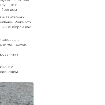
 (ручные и
м брендом.
действительно
мпании Ruike, что
учшим выбором как
е завоевала
ортимент самых
и
сированным
P848-B с
 расскажем