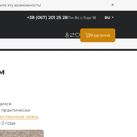
тите эту возможность!
+38 (067) 201 25 28
Пн-Вс с 9 до 18
RU
Корзина
м
щихся
 практически
чественные ножи
,
-2 года.