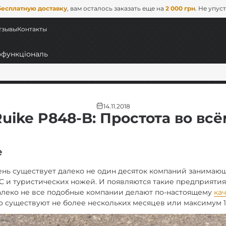
бесплатную доставку
, вам осталось заказать еще на
2 000 грн
. Не упус
тзывы
Контакты
14.11.2018
uike P848-B: Простота во всё
е
нь существует далеко не один десяток компаний занимаю
ьные
 и туристических ножей. И появляются такие предприятия
алеко не все подобные компании делают по-настоящему
ка
о существуют не более нескольких месяцев или максимум 1
EDC)