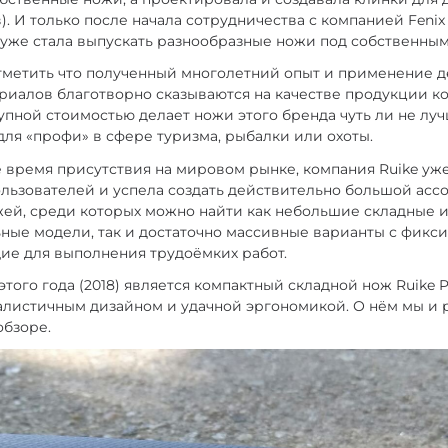
. И только после начала сотрудничества с компанией Fenix
уже стала выпускать разнообразные ножи под собственны
отметить что полученный многолетний опыт и применение 
риалов благотворно сказываются на качестве продукции ко
тупной стоимостью делает ножи этого бренда чуть ли не л
 для «профи» в сфере туризма, рыбалки или охоты.
 время присутствия на мировом рынке, компания Ruike уж
льзователей и успела создать действительно большой асс
ей, среди которых можно найти как небольшие складные 
ные модели, так и достаточно массивные варианты с фик
ие для выполнения трудоёмких работ.
того года (2018) является компактный складной нож Ruike 
алистичным дизайном и удачной эргономикой. О нём мы и
обзоре.