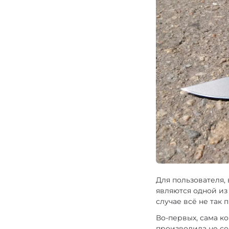
Тактические
Для защитников
Карманные
Охотничьи
Туристические
Рыболовные
Для пользователя,
являются одной из
случае всё не так 
Во-первых, сама к
производила не со