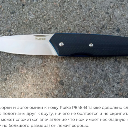
сборки и эргономики к ножу Ruike P848-B также довольно с
 подогнаны друг к другу, ничего не болтается и не скрипит.
может сложиться впечатление что нож имеет нескладную 
очно большого размера) он лежит хорошо.