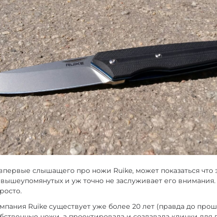
 впервые слышащего про ножи Ruike, может показаться что 
 вышеупомянутых и уж точно не заслуживает его внимания.
просто.
омпания Ruike существует уже более 20 лет (правда до прош
бственные ножи, а проектировала и создавала клинки для