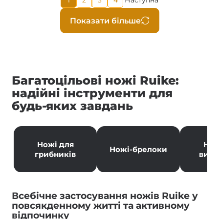
Page
Page
Page
Наступна
сторінка
сторінка
Розбивка
Показати більше
на
сторінки
Багатоцільові ножі Ruike:
надійні інструменти для
будь-яких завдань
Ножі для
Нож
Ножі-брелоки
грибників
вижи
Всебічне застосування ножів Ruike у
повсякденному житті та активному
відпочинку