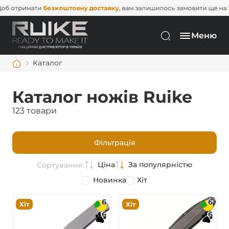
римати
безкоштовну доставку
, вам залишилось замовити ще на
2 000 
Меню
Каталог
Каталог ножів Ruike
123 товари
Фільтрація
Ціна
За популярністю
Сортування:
Новинка
Хіт
6
6
Хіт
Хіт
6
6