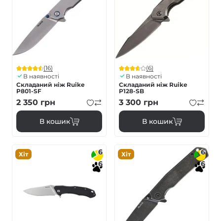
(16)
(6)
В наявності
В наявності
Складаний ніж Ruike
Складаний ніж Ruike
P801-SF
P128-SB
2 350
грн
3 300
грн
В кошик
В кошик
6
6
Хіт
Хіт
6
6