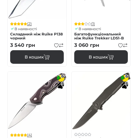
(2)
(1)
В наявності
В наявності
Складаний ніж Ruike P138
Багатофункціональний
чорний
ніж Ruike Trekker LD51-B
3 540
грн
3 060
грн
В кошик
В кошик
6
6
6
6
(4)