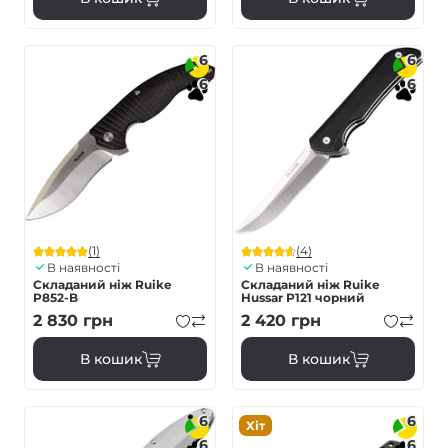
6
6
6
6
(1)
(4)
В наявності
В наявності
Складаний ніж Ruike
Складаний ніж Ruike
P852-B
Hussar Р121 чорний
2 830
грн
2 420
грн
В кошик
В кошик
6
6
Хіт
6
6