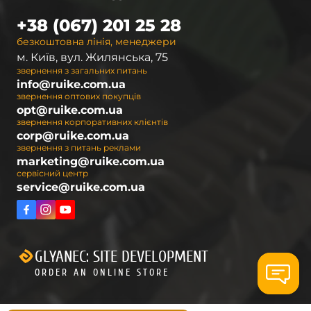
застосування як у повсякденному житті, так і
під час активного відпочинку.
+38 (067) 201 25 28
Ножі Ruike ідеально підходять для
безкоштовна лінія, менеджери
повсякденного носіння. Вони не тільки надійні,
м. Київ, вул. Жилянська, 75
але й мають яскравий дизайн, який
звернення з загальних питань
info@ruike.com.ua
підкреслить стиль та смак їхнього власника.
звернення оптових покупців
opt@ruike.com.ua
Моделі з фіксованим мечем стануть
звернення корпоративних клієнтів
оптимальним вибором для любителів походів
corp@ruike.com.ua
та полювання. Вони відрізняються простою та
звернення з питань реклами
marketing@ruike.com.ua
надійною конструкцією, масивним гострим
сервісний центр
клинком та зручною рукояттю.
service@ruike.com.ua
Ніж Ruike допоможе вам вирішити широкий
спектр завдань, включаючи ремонтні роботи,
без необхідності залучення інших
GLYANEC: SITE DEVELOPMENT
інструментів. Ці моделі мають компактні
ORDER AN ONLINE STORE
розміри та легку вагу, що дозволяє носити їх із
собою повсякденно у кишені штанів або
куртки.