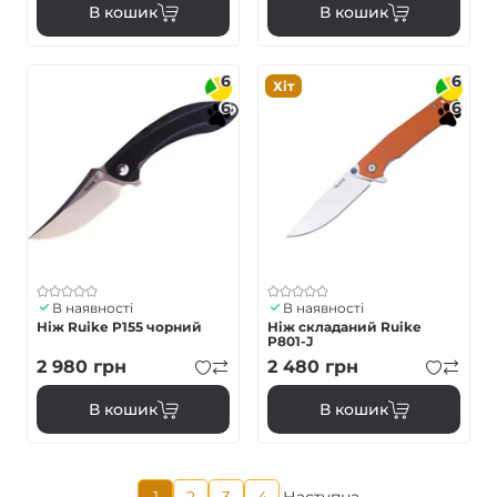
В кошик
В кошик
6
6
Хіт
6
6
В наявності
В наявності
Ніж Ruike P155 чорний
Ніж складаний Ruike
P801-J
2 980
грн
2 480
грн
В кошик
В кошик
Поточна
1
2
3
4
Наступна