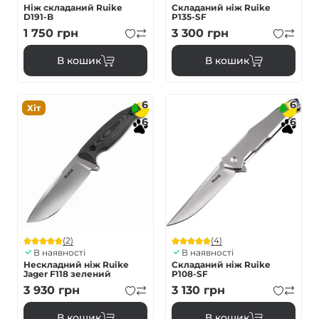
Ніж складаний Ruike
Складаний ніж Ruike
D191-B
P135-SF
1 750
грн
3 300
грн
В кошик
В кошик
6
6
Хіт
6
6
(2)
(4)
В наявності
В наявності
Нескладний ніж Ruike
Складаний ніж Ruike
Jager F118 зелений
P108-SF
3 930
грн
3 130
грн
В кошик
В кошик