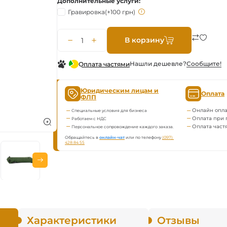
Дополнительные услуги
Гравировка
(+100 грн)
В корзину
Нашли дешевле?
Сообщите!
Оплата частями
Юридическим лицам и
Оплата
ФЛП
Онлайн опла
Специальные условия для бизнеса
Оплата при 
Работаем с НДС
Оплата част
Персональное сопровождение каждого заказа.
Обращайтесь в
онлайн-чат
или по телефону
(097) 
428 84 55
Характеристики
Отзывы