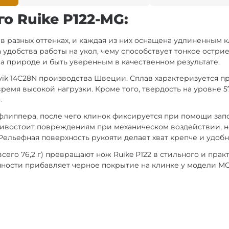
о Ruike P122-MG:
 в разных оттенках, и каждая из них оснащена удлиненным
 удобства работы на укол, чему способствует тонкое остри
а природе и быть уверенным в качественном результате.
ik 14C28N производства Швеции. Сплав характеризуется пр
емя высокой нагрузки. Кроме того, твердость на уровне 
.
липпера, после чего клинок фиксируется при помощи запор
тивостоит повреждениям при механическом воздействии, не
Рельефная поверхность рукояти делает хват крепче и удобн
сего 76,2 г) превращают нож Ruike P122 в стильного и пра
ности прибавляет черное покрытие на клинке у модели M
;