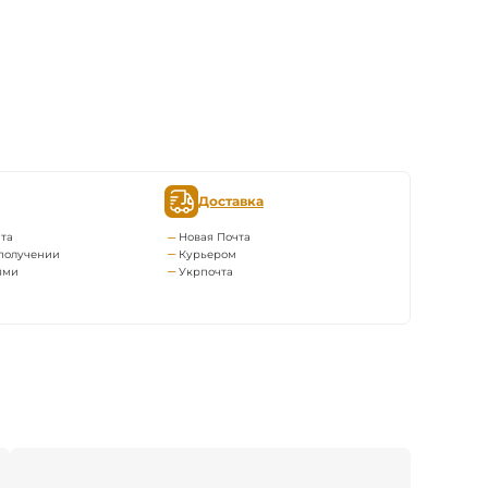
Доставка
та
Новая Почта
получении
Курьером
ями
Укрпочта