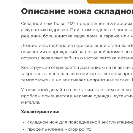
Описание ножа складног
Складной нож Ruike P122 представлен в 3 версиях
аккуратных надрезов. При этом модель не лишена
решении большинства задач дома, в гараже или н
Лезвие изготовлено из нержавеющей стали Sandv
появления повреждений на режущей кромке во вр
остроты позволяет забыть о частой заточке лезвия
Конструкция открывается давлением на плавник ф
закреплены две плашки из микарты, которая про
температуры и не впитывает неприятные запахи. 
Утонченный дизайн в сочетании с легким весом (в
проблем помещается в кармане одежды. Аутентич
металла.
Характеристики:
складной нож для повседневной эксплуатации
профиль клинка – drop point;