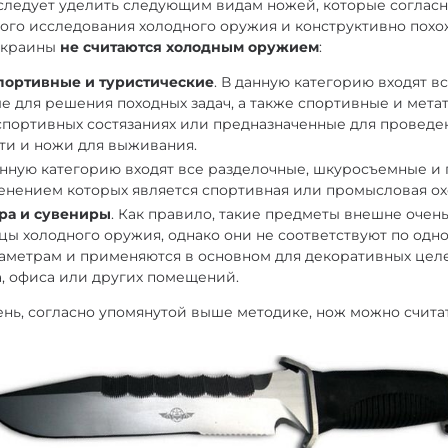
следует уделить следующим видам ножей, которые соглас
го исследования холодного оружия и конструктивно похо
Украины
не считаются холодным оружием
:
портивные и туристические
. В данную категорию входят в
е для решения походных задач, а также спортивные и мета
портивных состязаниях или предназначенные для проведен
ти и ножи для выживания.
данную категорию входят все разделочные, шкуросъемные и
нением которых является спортивная или промысловая ох
ра и сувениры
. Как правило, такие предметы внешне очен
цы холодного оружия, однако они не соответствуют по одн
аметрам и применяются в основном для декоративных целе
, офиса или других помещений.
нь, согласно упомянутой выше методике, нож можно считат