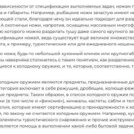
 зависимости от спецификации выполняемых задач, ножам 
 и габариты. Например, рыбацкие ножи зачастую имеют н
ющей стали, благодаря чему он идеально подходит для раз
 А охотничьи ножи, напротив, оснащены массивным много
ю которого можно разделать тушу даже самого крупного зв
цификации ножей, ведь существует ещё великое множеств
та, к примеру, туристические или для ежедневного ношени
 ножа, будь-то небольшой кухонный клинок или крупнога
вы наверняка столкнетесь с таким понятием, как разделени
щиеся к холодному оружию, и те, которые, соответственно, 
 холодным оружием являются предметы, предназначенные д
атегория включает в себя режущие, дробящие, колюще-ре
е предметы. Таким образом, в список холодного оружия п
и (в том числе и «финские»), кинжалы, кастеты, сабли и т
делия, которые имеют сертификацию о принадлежности к х
 по закону не считаются холодным оружием. Например, ку
 элементы туристического снаряжения и прочие инструмен
вляется помощь в выполнении какой-либо бытовой задачи