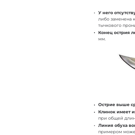
У него отсутст
либо заменена 
тычкового прон
Конец острия л
мм.
Острие выше ср
Клинок имеет 
при общей длин
Линия обуха во
примером может