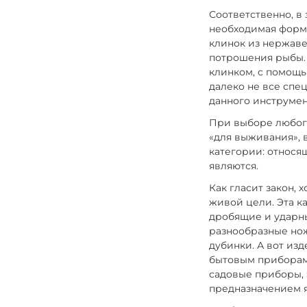
Соответственно, в
необходимая форма
клинок из нержаве
потрошения рыбы.
клинком, с помощь
далеко не все спе
данного инструмен
При выборе любого
«для выживания», 
категории: относя
являются.
Как гласит закон,
живой цели. Эта к
дробящие и ударны
разнообразные нож
дубинки. А вот из
бытовым приборам,
садовые приборы,
предназначением я