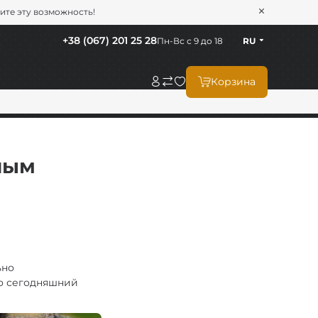
тите эту возможность!
+38 (067) 201 25 28
Пн-Вс с 9 до 18
RU
Корзина
ным
ьно
по сегодняшний