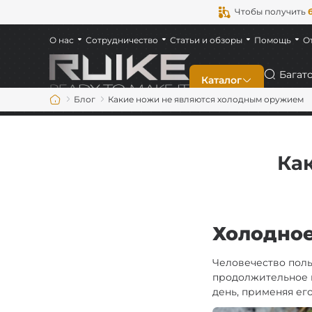
Чтобы получить
О нас
Сотрудничество
Статьи и обзоры
Помощь
О
Поиск
Каталог
Блог
Какие ножи не являются холодным оружием
Новинки
Ка
Складные
Фиксированные
Холодное
Многофункционал
Человечество поль
продолжительное в
На каждый день (
день, применяя ег