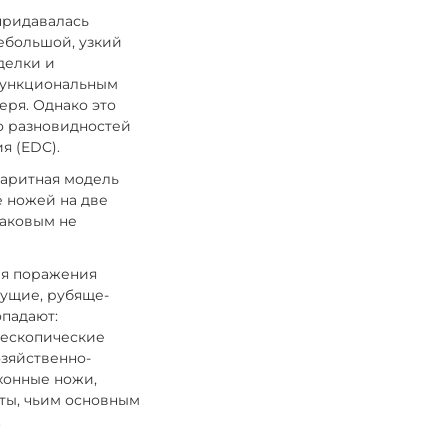
придавалась
ебольшой, узкий
делки и
функциональным
еря. Однако это
о разновидностей
я (EDC).
баритная модель
е ножей на две
таковым не
ля поражения
жущие, рубяще-
опадают:
елескопические
озяйственно-
хонные ножи,
ты, чьим основным
.