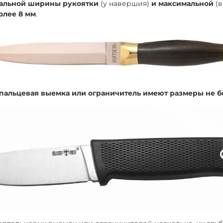
альной ширины рукоятки
(у навершия)
и максимальной
(
олее 8 мм
.
альцевая выемка или ограничитель имеют размеры не б