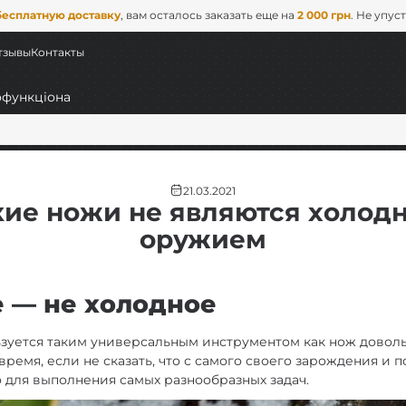
бесплатную доставку
, вам осталось заказать еще на
2 000 грн
. Не упус
тзывы
Контакты
21.03.2021
кие ножи не являются холод
оружием
 — не холодное
ьные
зуется таким универсальным инструментом как нож довол
ремя, если не сказать, что с самого своего зарождения и 
EDC)
о для выполнения самых разнообразных задач.