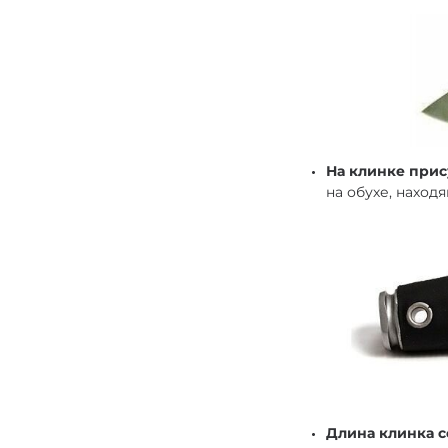
На клинке при
на обухе, наход
Длина клинка с