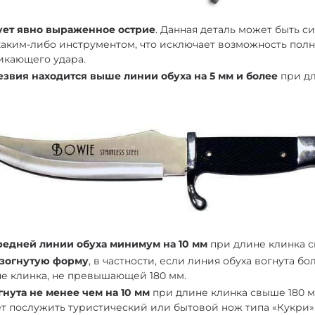
вует явно выраженное острие
. Данная деталь может быть с
каким-либо инструментом, что исключает возможность пол
икающего удара.
езвия находится выше линии обуха на 5 мм и более
при дл
едней линии обуха минимум на 10 мм
при длине клинка с
изогнутую форму
, в частности, если линия обуха вогнута бо
е клинка, не превышающей 180 мм.
гнута не менее чем на 10 мм
при длине клинка свыше 180 
 послужить туристический или бытовой нож типа «Кукри»