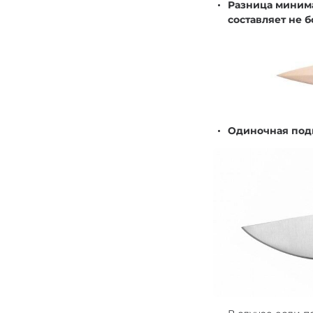
Разница миним
составляет не б
Одиночная подп