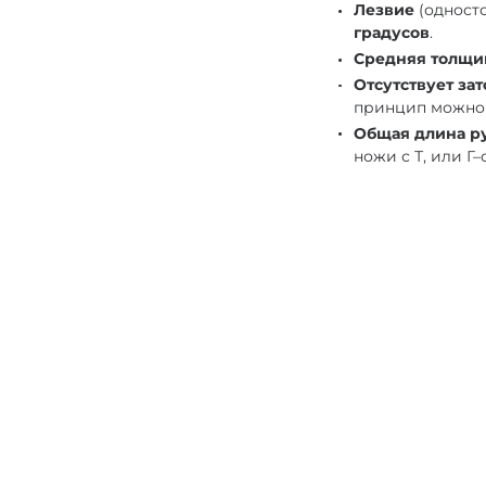
Лезвие
(одност
градусов
.
Средняя толщи
Отсутствует за
принцип можно 
Общая длина ру
ножи с Т, или Г