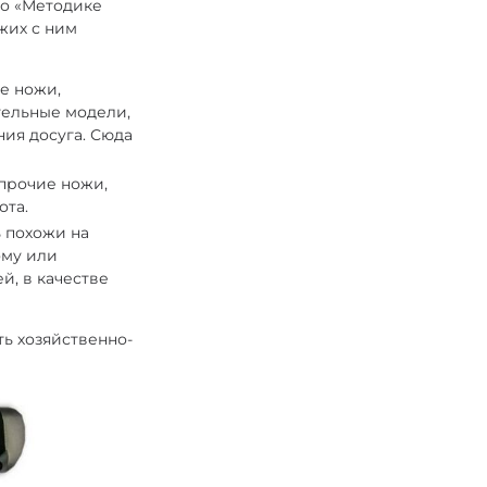
но «Методике
жих с ним
се ножи,
тельные модели,
ия досуга. Сюда
 прочие ножи,
ота.
ь похожи на
ому или
й, в качестве
ь хозяйственно-