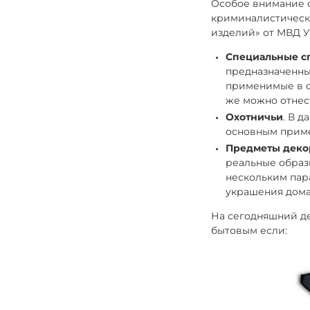
Особое внимание 
криминалистическо
изделий» от МВД 
Специальные с
предназначенны
применимые в с
же можно отнес
Охотничьи
. В 
основным приме
Предметы деко
реальные образ
нескольким пар
украшения дома
На сегодняшний де
бытовым если: