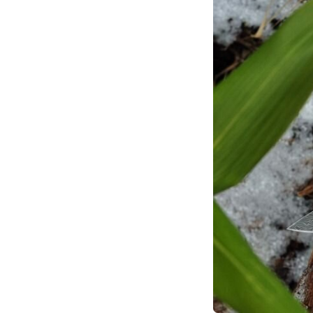
Тактические
Для защитников
Карманные
Охотничьи
Туристические
Рыболовные