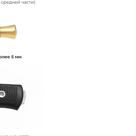
в средней части)
олее 5 мм
.