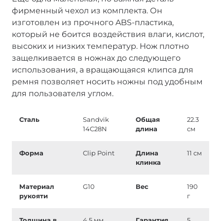
фирменный чехол из комплекта. Он
изготовлен из прочного ABS-пластика,
который не боится воздействия влаги, кислот,
высоких и низких температур. Нож плотно
защелкивается в ножнах до следующего
использования, а вращающаяся клипса для
ремня позволяет носить ножны под удобным
для пользователя углом.
Сталь
Sandvik
Общая
22.3
14C28N
длина
см
Форма
Clip Point
Длина
11 см
клинка
Материал
G10
Вес
190
рукояти
г
Толщина в
4.5 мм
Гарантия
5