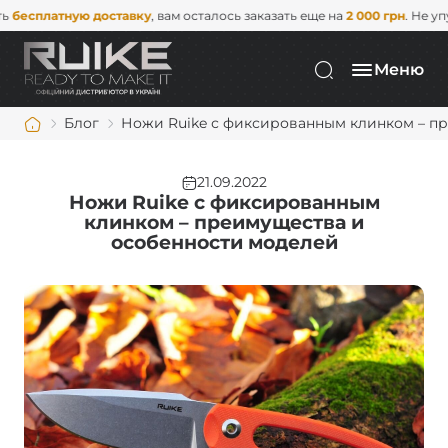
тавку
, вам осталось заказать еще на
2 000 грн
. Не упустите эту возмож
Меню
Блог
Ножи Ruike с фиксированным клинком – п
21.09.2022
Ножи Ruike с фиксированным
клинком – преимущества и
особенности моделей