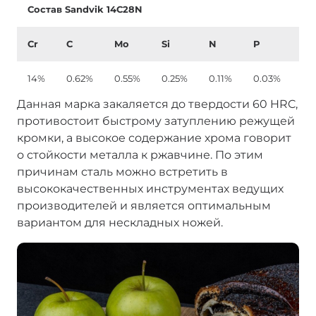
Состав Sandvik 14C28N
Cr
C
Mo
Si
N
P
S
14%
0.62%
0.55%
0.25%
0.11%
0.03%
0.
Данная марка закаляется до твердости 60 HRC,
противостоит быстрому затуплению режущей
кромки, а высокое содержание хрома говорит
о стойкости металла к ржавчине. По этим
причинам сталь можно встретить в
высококачественных инструментах ведущих
производителей и является оптимальным
вариантом для нескладных ножей.