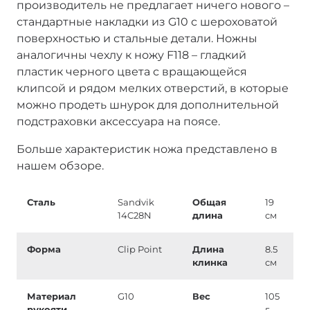
производитель не предлагает ничего нового –
стандартные накладки из G10 с шероховатой
поверхностью и стальные детали. Ножны
аналогичны чехлу к ножу F118 – гладкий
пластик черного цвета с вращающейся
клипсой и рядом мелких отверстий, в которые
можно продеть шнурок для дополнительной
подстраховки аксессуара на поясе.
Больше характеристик ножа представлено в
нашем обзоре.
Сталь
Sandvik
Общая
19
14C28N
длина
см
Форма
Clip Point
Длина
8.5
клинка
см
Материал
G10
Вес
105
рукояти
г