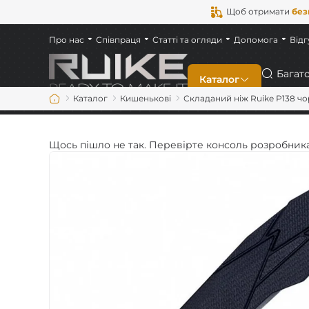
Щоб отримати
без
Про нас
Співпраця
Статті та огляди
Допомога
Відг
Пошук
Каталог
Каталог
Кишенькові
Складаний ніж Ruike P138 ч
Новинки
Щось пішло не так. Перевірте консоль розробника
Складані
Фіксовані
Багатофункціональ
На кожен день (ED