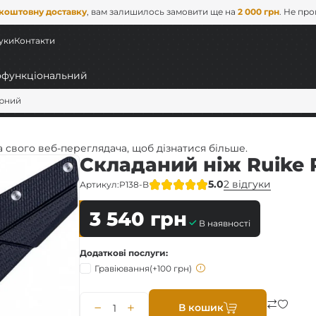
коштовну доставку
, вам залишилось замовити ще на
2 000 грн
. Не пр
уки
Контакти
орний
 свого веб-переглядача, щоб дізнатися більше.
Складаний ніж Ruike 
5.0
2 відгуки
Артикул:
P138-B
3 540
грн
В наявності
ні
Додаткові послуги
Гравіювання
(+100 грн)
C)
В кошик