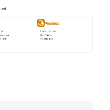
мте!
Доставка
та
Нова Пошта
отримані
Кур’єром
тинами
Укрпошта