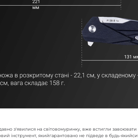
давно з'явилися на світовомуринку, вже встигли завоювати
овий інструмент, якийгарантовано не підведе в будь-якийси