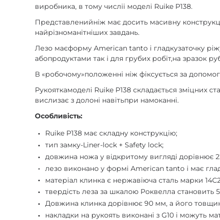
виробника, в тому числіі моделі Ruike P138.
Представленийніж має досить масивну конструкці
найрізноманітніших завдань.
Лезо маєформу American tanto і гладкузаточку ріж
абопродуктами так і для грубих робіт,на зразок ру
В «робочому»положенні ніж фіксується за допомог
Рукояткамоделі Ruike P138 складається зміцних ст
вислизає з долоні навітьпри намоканні.
Особливість:
Ruike P138 має складну конструкцію;
тип замку-Liner-lock + Safety lock;
довжина ножа у відкритому вигляді дорівнює 22
лезо виконано у формі American tanto і має гла
матеріал клинка є нержавіюча сталь марки 14C
твердість леза за шкалою Роквелла становить 5
Довжина клинка дорівнює 90 мм, а його товщина
накладки на рукоять виконані з G10 і можуть м