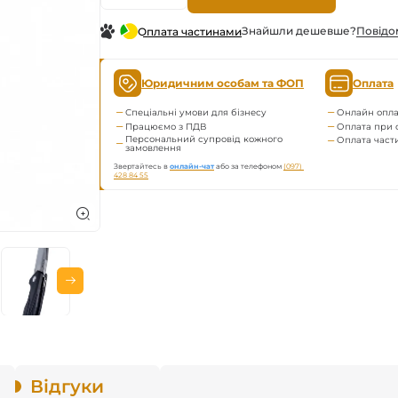
Знайшли дешевше?
Повiдо
Оплата частинами
Юридичним особам та ФОП
Оплата
Спеціальні умови для бізнесу
Онлайн опла
Працюємо з ПДВ
Оплата при 
Персональний супровід кожного
Оплата час
замовлення
Звертайтесь в
онлайн-чат
або за телефоном
(097) 
428 84 55
Відгуки