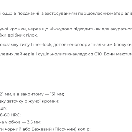
ю,що в поєднанні із застосуванням першокласнихматеріалі
учої кромки, через що ніжчудово підходить як для акуратног
бки дрібних гілок.
оюзамку типу Liner-lock, доповненогооригінальним блокуючи
алевих лайнерів і суцільнолитихнакладок з G10. Вони мають
1 мм, а в закритому — 131 мм;
дку заточку ріжучої кромки;
28N;
8-60 HRC;
 у обуха — 3,5 мм;
ати чорний або Бежевий (Пісочний) колір;