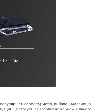
 популярністьсеред туристів, рибалок, мисливців
туація. Це стосується абсолютно всіхножів даного