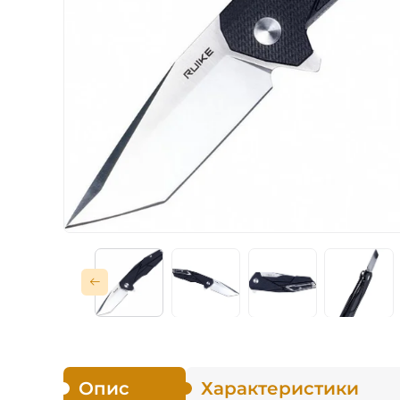
Тактичні
Для захисників
Кишенькові
Мисливські
Туристичні
Рибальські
Опис
Характеристики