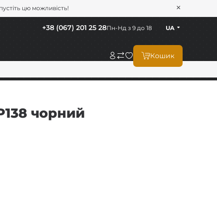
опустіть цю можливість!
+38 (067) 201 25 28
Пн-Нд з 9 до 18
UA
Кошик
P138 чорний