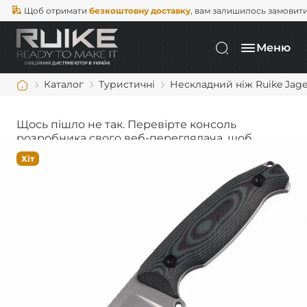
Щоб отримати
безкоштовну доставку
, вам залишилось замовити щ
Меню
Каталог
Туристичні
Нескладний ніж Ruike Jage
Щось пішло не так. Перевірте консоль
розробника свого веб-переглядача, щоб
дізнатися більше.
Хіт