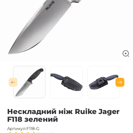
Нескладний ніж Ruike Jager
F118 зелений
Артикул:
F118-G