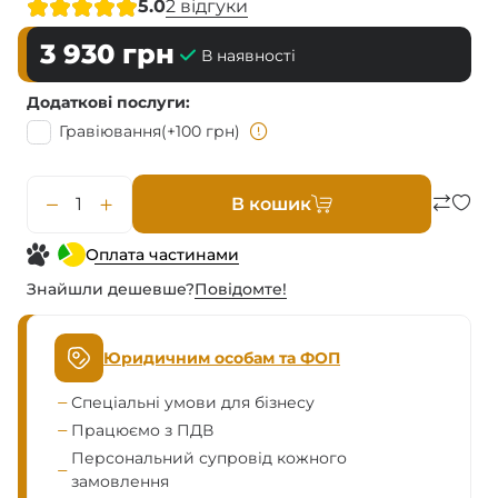
5.0
2 відгуки
3 930
грн
В наявності
Додаткові послуги
Гравіювання
(+100 грн)
В кошик
Оплата частинами
Знайшли дешевше?
Повiдомте!
Юридичним особам та ФОП
Спеціальні умови для бізнесу
Працюємо з ПДВ
Персональний супровід кожного
замовлення