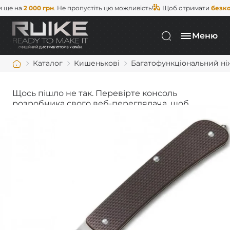
 на
2 000 грн
. Не пропустіть цю можливість!
Щоб отримати
безкошто
Меню
Каталог
Кишенькові
Багатофункціональний ніж 
Щось пішло не так. Перевірте консоль
розробника свого веб-переглядача, щоб
дізнатися більше.