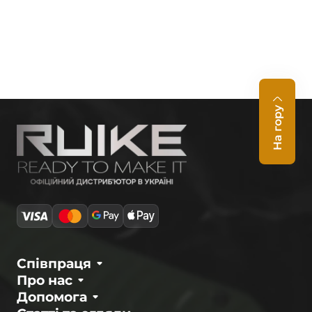
На гору
Співпраця
Про нас
Допомога