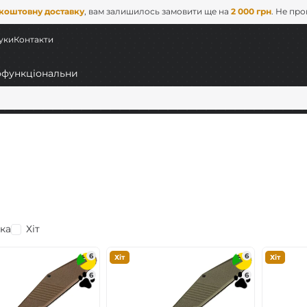
коштовну доставку
, вам залишилось замовити ще на
2 000 грн
. Не пр
уки
Контакти
ка
Хіт
ні
6
6
Хіт
Хіт
6
6
C)