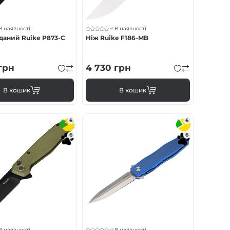
В наявності
В наявності
даний Ruike P873-C
Ніж Ruike F186-MB
грн
4 730
грн
В кошик
В кошик
6
6
6
6
В наявності
В наявності