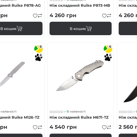
даний Ruike P878-AG
Ніж складаний Ruike P873-MB
Ніж скла
рн
4 260
грн
4 260
В кошик
В кошик
6
6
6
6
 наявності
В наявності
аний Ruike M126-TZ
Ніж складаний Ruike M671-TZ
Ніж скла
рн
4 540
грн
2 560