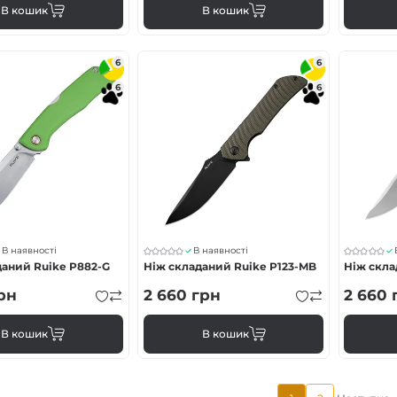
В кошик
В кошик
6
6
6
6
В наявності
В наявності
даний Ruike P882-G
Ніж складаний Ruike P123-MB
Ніж скла
рн
2 660
грн
2 660
В кошик
В кошик
Поточна