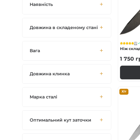
Наявність
Тактичні
Для захисників
Довжина в складеному стані
Кишенькові
(1)
Ніж скла
Вага
1 750
г
Мисливські
Довжина клинка
Туристичні
Хіт
Рибальські
Марка сталі
Оптимальний кут заточки