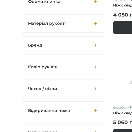
Форма клинка
Ніж скла
4 050
г
Матеріал рукояті
Бренд
Колір руків'я
Чохол / піхви
В
Відкривання ножа
Ніж склад
5 060
г