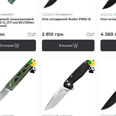
 наявності
В наявності
даний кишеньковий
Ніж складаний Ruike P882-B
Ніж скла
-G, (7.7 см) 8Cr13Mov
ений
рн
2 810
грн
4 260
В кошик
В кошик
6
6
6
6
 наявності
В наявності