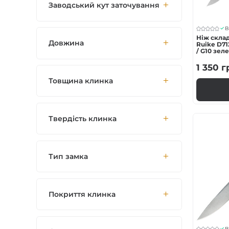
Заводський кут заточування
В
Ніж скла
Довжина
Ruike D712
/ G10 зел
1 350
г
Товщина клинка
Твердість клинка
Тип замка
Покриття клинка
В