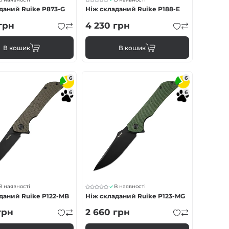
даний Ruike P873-G
Ніж складаний Ruike P188-E
грн
4 230
грн
В кошик
В кошик
6
6
6
6
В наявності
В наявності
даний Ruike P122-MB
Ніж складаний Ruike P123-MG
грн
2 660
грн