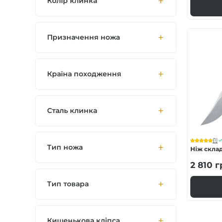
Колір клинка
Призначення ножа
Країна походження
Сталь клинка
(1)
Тип ножа
Ніж скла
2 810
г
Тип товара
Кишенькова кліпса