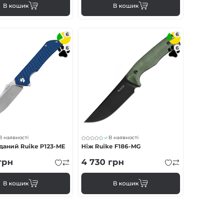
В кошик
В кошик
6
6
6
6
В наявності
В наявності
даний Ruike P123-ME
Ніж Ruike F186-MG
грн
4 730
грн
В кошик
В кошик