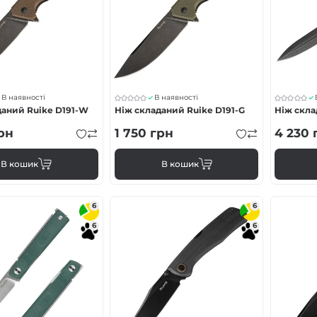
В наявності
В наявності
даний Ruike D191-W
Ніж складаний Ruike D191-G
Ніж скла
рн
1 750
грн
4 230
В кошик
В кошик
6
6
6
6