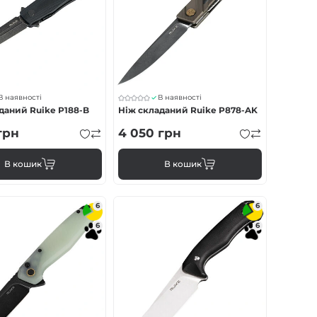
В наявності
В наявності
даний Ruike P188-B
Ніж складаний Ruike P878-AK
грн
4 050
грн
В кошик
В кошик
6
6
6
6