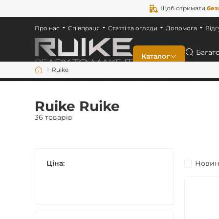
Щоб отримати
без
Про нас
Співпраця
Статті та огляди
Допомога
Відг
Пошук
Каталог
Ruike
Новинки
Ruike Ruike
Складані
36 товарів
Фіксовані
Ціна:
Новин
Багатофункціональ
На кожен день (ED