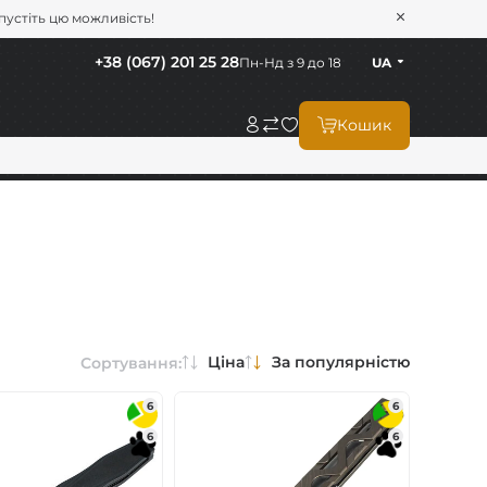
опустіть цю можливість!
+38 (067) 201 25 28
Пн-Нд з 9 до 18
UA
Кошик
Ціна
За популярністю
Сортування:
6
6
6
6